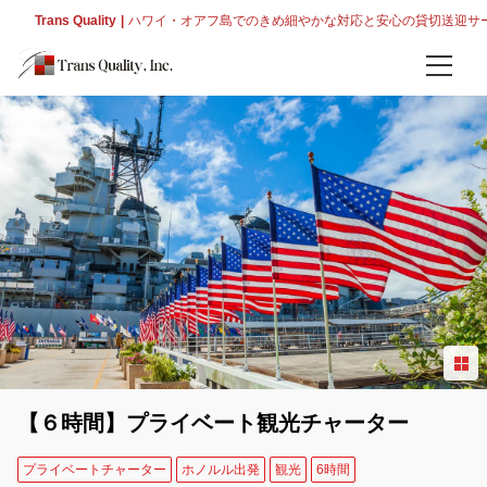
Trans Quality
ハワイ・オアフ島でのきめ細やかな対応と安心の貸切送迎サ
ホーム
空港送迎
到着送迎
出発送迎
プライベートチャーター
空港発のプライベート観光ツアー
オーダーメイド観光チャーター
【６時間】プライベート観光チャーター
インフォメーション
プライベートチャーター
ホノルル出発
観光
6時間