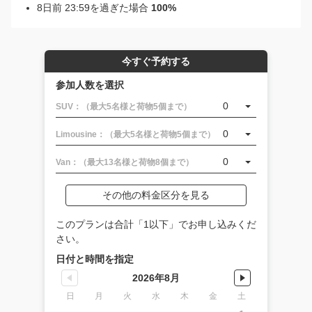
8日前 23:59を過ぎた場合
100%
今すぐ予約する
参加人数を選択
0
SUV：（最大5名様と荷物5個まで）
0
Limousine：（最大5名様と荷物5個まで）
0
Van：（最大13名様と荷物8個まで）
その他の料金区分を見る
このプランは合計「1以下」でお申し込みくだ
さい。
日付と時間を指定
2026年8月
日
月
火
水
木
金
土