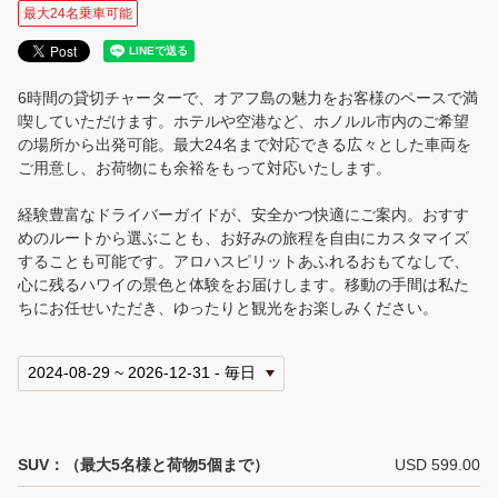
よくある質問
最大24名乗車可能
会社案内
6時間の貸切チャーターで、オアフ島の魅力をお客様のペースで満
お問い合わせ
喫していただけます。ホテルや空港など、ホノルル市内のご希望
の場所から出発可能。最大24名まで対応できる広々とした車両を
言語
ご用意し、お荷物にも余裕をもって対応いたします。
日本語
経験豊富なドライバーガイドが、安全かつ快適にご案内。おすす
めのルートから選ぶことも、お好みの旅程を自由にカスタマイズ
することも可能です。アロハスピリットあふれるおもてなしで、
English
心に残るハワイの景色と体験をお届けします。移動の手間は私た
ちにお任せいただき、ゆったりと観光をお楽しみください。
SUV：（最大5名様と荷物5個まで）
USD 599.00