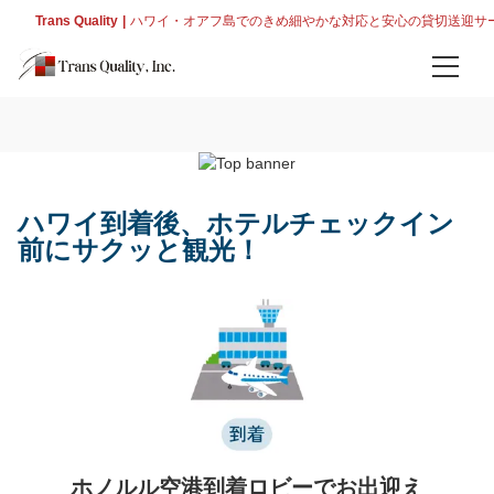
Trans Quality
ハワイ・オアフ島でのきめ細やかな対応と安心の貸切送迎サ
ホーム
空港送迎
到着送迎
ハワイ到着後、ホテルチェックイン
前にサクッと観光！
出発送迎
プライベートチャーター
空港発のプライベート観光ツアー
オーダーメイド観光チャーター
インフォメーション
ホノルル空港到着ロビーでお出迎え