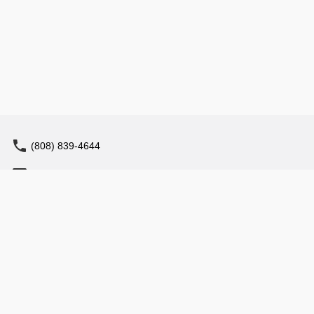
(808) 839-4644
reservation@tqihawaii.com
1357 Kapiolani Blvd., Suite 1150 Honolulu, Hawaii
96814
営業時間: 9:00 - 17:00
特定商取引法