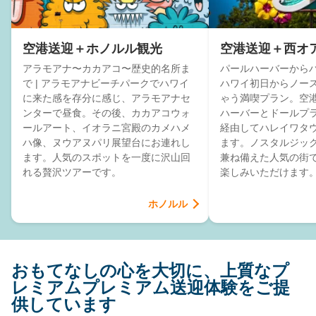
空港送迎＋ホノルル観光
空港送迎＋西オ
アラモアナ〜カカアコ〜歴史的名所ま
パールハーバーからハ
で | アラモアナビーチパークでハワイ
ハワイ初日からノー
に来た感を存分に感じ、アラモアナセ
ゃう満喫プラン。空
ンターで昼食。その後、カカアコウォ
ハーバーとドールプ
ールアート、イオラニ宮殿のカメハメ
経由してハレイワタ
ハ像、ヌウアヌパリ展望台にお連れし
ます。ノスタルジッ
ます。人気のスポットを一度に沢山回
兼ね備えた人気の街
れる贅沢ツアーです。
楽しみいただけます
ホノルル
おもてなしの心を大切に、上質なプ
レミアムプレミアム送迎体験をご提
供しています