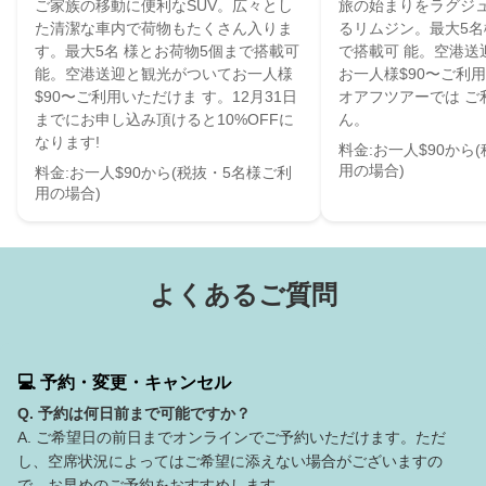
ご家族の移動に便利なSUV。広々とし
旅の始まりをラグジ
た清潔な車内で荷物もたくさん入りま
るリムジン。最大5名
す。最大5名 様とお荷物5個まで搭載可
で搭載可 能。空港送
能。空港送迎と観光がついてお一人様
お一人様$90〜ご利
$90〜ご利用いただけま す。12月31日
オアフツアーでは ご
までにお申し込み頂けると10%OFFに
ん。
なります!
料金:お一人$90から
用の場合)
料金:お一人$90から(税抜・5名様ご利
用の場合)
よくあるご質問
💻 予約・変更・キャンセル
Q. 予約は何日前まで可能ですか？
A. ご希望日の前日までオンラインでご予約いただけます。ただ
し、空席状況によってはご希望に添えない場合がございますの
で、お早めのご予約をおすすめします。